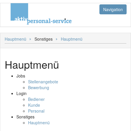
Navigation
Jobs
Hauptmenü
Sonstiges
Hauptmenü
Stellenangebote
Login
Bewerbung
Bediener
Sonstiges
Hauptmenü
Kunde
Hauptmenü
Jobs
Personal
Stellenangebote
Bewerbung
Login
Bediener
Kunde
Personal
Sonstiges
Hauptmenü