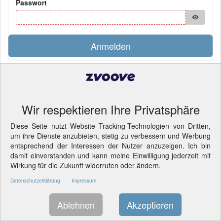
Passwort
visibility
Anmelden
Pflichtfelder
© 2026 LANDWEHR Computer und Software GmbH
- Cookie-
Einstellungen ändern.
Wir respektieren Ihre Privatsphäre
LIZENZINFORMATION
Diese Seite nutzt Website Tracking-Technologien von Dritten,
um ihre Dienste anzubieten, stetig zu verbessern und Werbung
entsprechend der Interessen der Nutzer anzuzeigen. Ich bin
damit einverstanden und kann meine Einwilligung jederzeit mit
Wirkung für die Zukunft widerrufen oder ändern.
Datenschutzerklärung
Impressum
Ablehnen
Akzeptieren