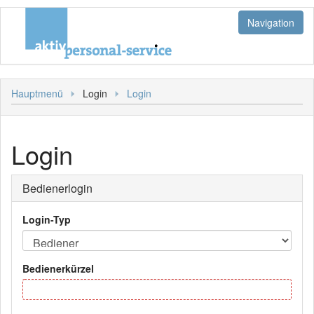
Navigation
Jobs
Hauptmenü
Login
Login
Stellenangebote
Login
Bewerbung
Bediener
Sonstiges
Login
Hauptmenü
Kunde
Bedienerlogin
Personal
Login-Typ
Bedienerkürzel